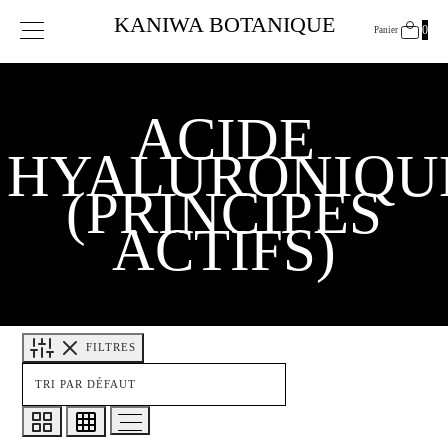
Panier
KANIWA BOTANIQUE
0
0
Panier
Mise à jour…
Votre panier est vide.
ACIDE
CONTINUER MES ACHATS
HYALURONIQU
(PRINCIPES
ACTIFS)
FILTRES