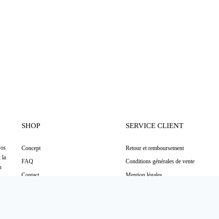
SHOP
SERVICE CLIENT
Nos
Concept
Retour et remboursement
AI
Faire mon diagnostic peau
↑
 la
FAQ
Conditions générales de vente
n
Contact
Mention légales