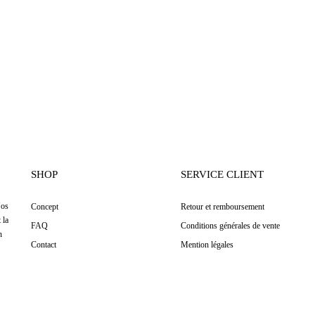
SHOP
SERVICE CLIENT
Nos
Concept
Retour et remboursement
 la
FAQ
Conditions générales de vente
n
Contact
Mention légales
AI
Faire mon diagnostic peau
↑