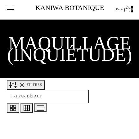
Panier
KANIWA BOTANIQUE
0
0
Panier
Mise à jour…
Votre panier est vide.
MAQUILLAGE
CONTINUER MES ACHATS
(INQUIÉTUDE)
FILTRES
DIAGNOSTIC PEAU